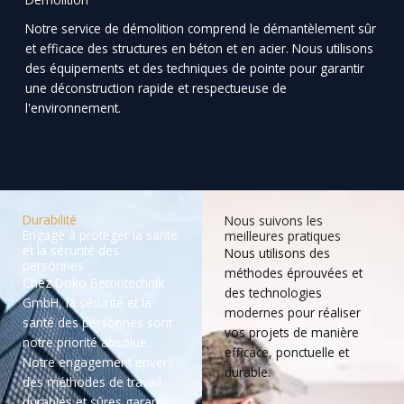
Notre service de démolition comprend le démantèlement sûr
et efficace des structures en béton et en acier. Nous utilisons
des équipements et des techniques de pointe pour garantir
une déconstruction rapide et respectueuse de
l'environnement.
Durabilité
Nous suivons les
Engagé à protéger la santé
meilleures pratiques
et la sécurité des
Nous utilisons des
personnes
méthodes éprouvées et
Chez Doko Betontechnik
des technologies
GmbH, la sécurité et la
modernes pour réaliser
santé des personnes sont
vos projets de manière
notre priorité absolue.
efficace, ponctuelle et
Notre engagement envers
durable.
des méthodes de travail
durables et sûres garantit