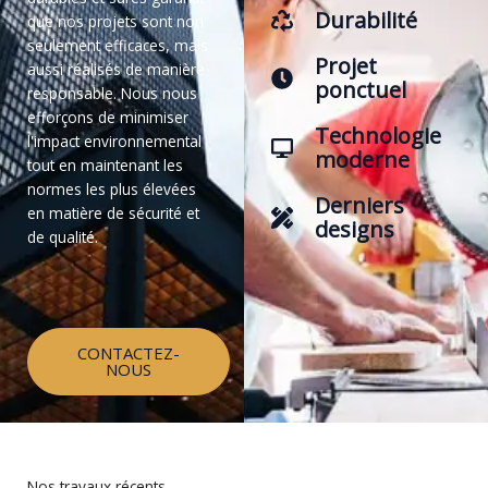
Durabilité
que nos projets sont non
seulement efficaces, mais
Projet
aussi réalisés de manière
ponctuel
responsable. Nous nous
efforçons de minimiser
Technologie
l'impact environnemental
moderne
tout en maintenant les
normes les plus élevées
Derniers
en matière de sécurité et
designs
de qualité.
CONTACTEZ-
NOUS
Nos travaux récents