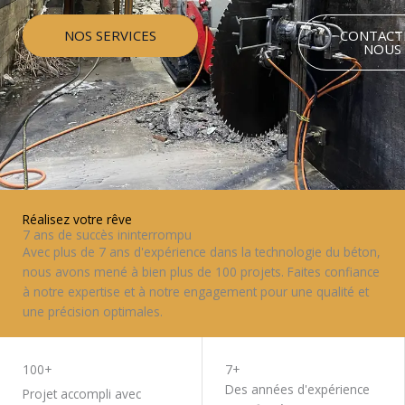
NOS SERVICES
CONTACT
NOUS
Réalisez votre rêve
7 ans de succès ininterrompu
Avec plus de 7 ans d'expérience dans la technologie du béton,
nous avons mené à bien plus de 100 projets. Faites confiance
à notre expertise et à notre engagement pour une qualité et
une précision optimales.
TRAVAILLEZ AVEC NOUS
100+
7+
Des années d'expérience
Projet accompli avec